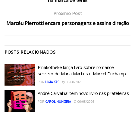
na marca de tênis
Próximo Post
Marcéu Pierrotti encara personagens e assina direção
POSTS
RELACIONADOS
Pinakotheke lança livro sobre romance
secreto de Maria Martins e Marcel Duchamp
POR
LIGIA KAS
06/08/2026
André Carvalhal tem novo livro nas prateleiras
POR
CAROL HUNGRIA
06/08/2026