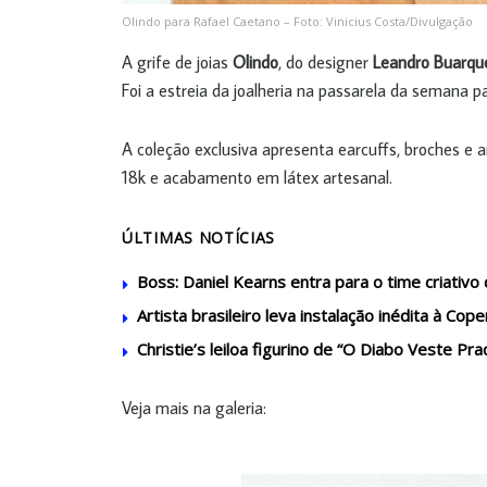
Olindo para Rafael Caetano – Foto: Vinicius Costa/Divulgação
A grife de joias
Olindo
, do designer
Leandro Buarqu
Foi a estreia da joalheria na passarela da semana p
A coleção exclusiva apresenta earcuffs, broches e
18k e acabamento em látex artesanal.
ÚLTIMAS NOTÍCIAS
Boss: Daniel Kearns entra para o time criativ
Artista brasileiro leva instalação inédita à C
Christie’s leiloa figurino de “O Diabo Veste Pra
Veja mais na galeria: