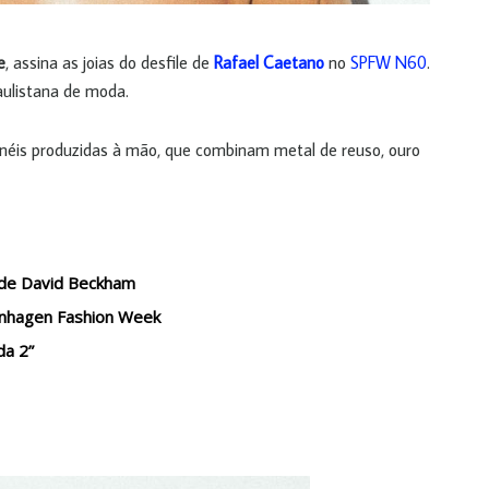
e
, assina as joias do desfile de
Rafael Caetano
no
SPFW N60
.
aulistana de moda.
 anéis produzidas à mão, que combinam metal de reuso, ouro
o de David Beckham
openhagen Fashion Week
da 2”