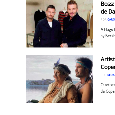
Boss:
de D
POR
CARO
A Hugo 
by Beckh
Artis
Cope
POR
REDA
O artist
da Copen