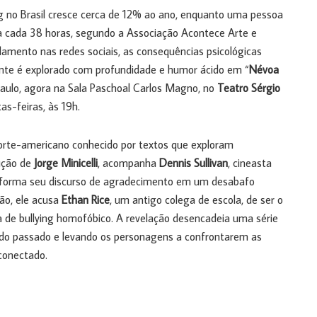
g no Brasil cresce cerca de 12% ao ano, enquanto uma pessoa
 cada 38 horas, segundo a Associação Acontece Arte e
lamento nas redes sociais, as consequências psicológicas
nte é explorado com profundidade e humor ácido em “
Névoa
Paulo, agora na Sala Paschoal Carlos Magno, no
Teatro Sérgio
tas-feiras, às 19h.
orte-americano conhecido por textos que exploram
ução de
Jorge Minicelli
, acompanha
Dennis Sullivan
, cineasta
ansforma seu discurso de agradecimento em um desabafo
ão, ele acusa
Ethan Rice
, um antigo colega de escola, de ser o
ma de bullying homofóbico. A revelação desencadeia uma série
s do passado e levando os personagens a confrontarem as
conectado.