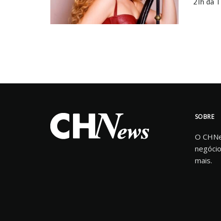
21h da T
SOBRE
O CHNew
negócio
mais.