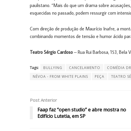
paulistano. “Mais do que um drama sobre acusações,
esquecidas no passado, podem ressurgir com intensid
Com direção de produção de Maurício Inafre, a monta
combinando momentos de tensão e humor ácido para p
Teatro Sérgio Cardoso
– Rua Rui Barbosa, 153, Bela Vi
Tags:
BULLYING
CANCELAMENTO
COMÉDIA D
NÉVOA - FROM WHITE PLAINS
PEÇA
TEATRO S
Post Anterior
Faap faz “open studio” e abre mostra no
Edifício Lutetia, em SP