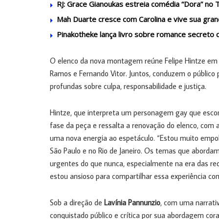
RJ: Grace Gianoukas estreia comédia “Dora” no
Mah Duarte cresce com Carolina e vive sua gran
Pinakotheke lança livro sobre romance secreto
O elenco da nova montagem reúne Felipe Hintze em um
Ramos e Fernando Vitor. Juntos, conduzem o público
profundas sobre culpa, responsabilidade e justiça.
Hintze, que interpreta um personagem gay que escon
fase da peça e ressalta a renovação do elenco, com a
uma nova energia ao espetáculo. “Estou muito emp
São Paulo e no Rio de Janeiro. Os temas que aborda
urgentes do que nunca, especialmente na era das red
estou ansioso para compartilhar essa experiência com
Sob a direção de
Lavínia Pannunzio
, com uma narrati
conquistado público e crítica por sua abordagem cor