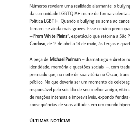
Números revelam uma realidade alarmante: o bullyin
da comunidade LGBTQIA+ morre de forma violenta a
Política LGBTI+. Quando o bullying se soma ao cance
tornam-se ainda mais graves. Esse cenário preocupa
– From White Plains
”, espetáculo que retorna a São 
Cardoso
, de 1º de abril a 14 de maio, às terças e quar
A peça de
Michael Perlman
– dramaturgo e diretor n
identidade, memória e questões sociais –, com trad
premiado que, na noite de sua vitória no Oscar, tr
público. No que deveria ser um momento de celebraç
responsável pelo suicídio de seu melhor amigo, víti
de reações intensas e imprevisíveis, expondo ferida
consequências de suas atitudes em um mundo hiper
ÚLTIMAS NOTÍCIAS