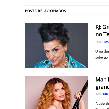
POSTS
RELACIONADOS
RJ: G
no Te
POR
REDA
Uma das 
sobe ao 
Mah D
grand
POR
LIGIA
A vida 