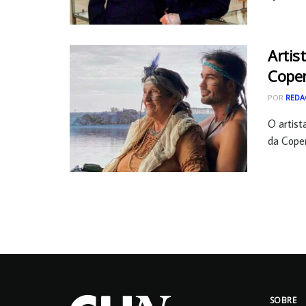
Artis
Cope
POR
REDA
O artist
da Copen
SOBRE