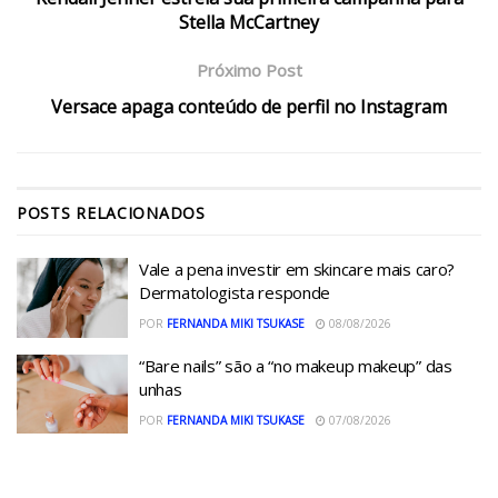
Stella McCartney
Próximo Post
Versace apaga conteúdo de perfil no Instagram
POSTS
RELACIONADOS
Vale a pena investir em skincare mais caro?
Dermatologista responde
POR
FERNANDA MIKI TSUKASE
08/08/2026
“Bare nails” são a “no makeup makeup” das
unhas
POR
FERNANDA MIKI TSUKASE
07/08/2026