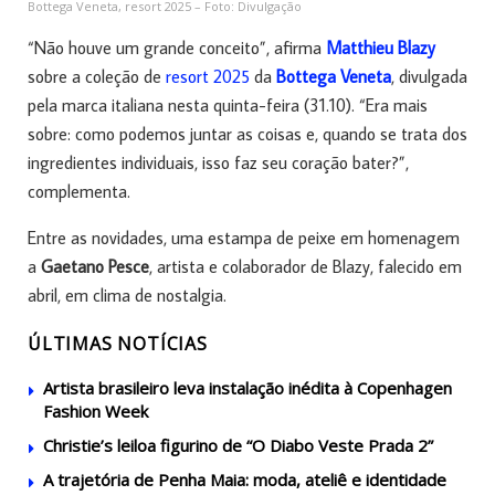
Bottega Veneta, resort 2025 – Foto: Divulgação
“Não houve um grande conceito”, afirma
Matthieu Blazy
sobre a coleção de
resort 2025
da
Bottega Veneta
, divulgada
pela marca italiana nesta quinta-feira (31.10). “Era mais
sobre: ​​como podemos juntar as coisas e, quando se trata dos
ingredientes individuais, isso faz seu coração bater?”,
complementa.
Entre as novidades, uma estampa de peixe em homenagem
a
Gaetano Pesce
, artista e colaborador de Blazy, falecido em
abril, em clima de nostalgia.
ÚLTIMAS NOTÍCIAS
Artista brasileiro leva instalação inédita à Copenhagen
Fashion Week
Christie’s leiloa figurino de “O Diabo Veste Prada 2”
A trajetória de Penha Maia: moda, ateliê e identidade