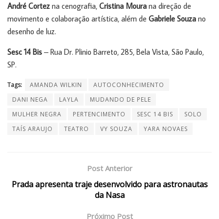
André Cortez
na cenografia,
Cristina Moura
na direção de
movimento e colaboração artística, além de
Gabriele Souza
no
desenho de luz.
Sesc 14 Bis
– Rua Dr. Plinio Barreto, 285, Bela Vista, São Paulo,
SP.
Tags:
AMANDA WILKIN
AUTOCONHECIMENTO
DANI NEGA
LAYLA
MUDANDO DE PELE
MULHER NEGRA
PERTENCIMENTO
SESC 14 BIS
SOLO
TAÍS ARAUJO
TEATRO
VY SOUZA
YARA NOVAES
Post Anterior
Prada apresenta traje desenvolvido para astronautas
da Nasa
Próximo Post