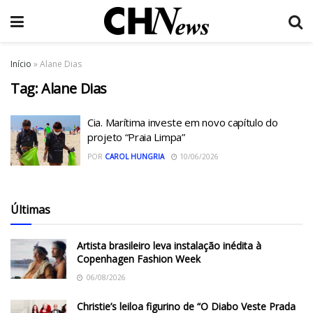
Início
»
Alane Dias
Tag:
Alane Dias
Cia. Marítima investe em novo capítulo do
projeto “Praia Limpa”
POR
CAROL HUNGRIA
10/06/2026
Últimas
Artista brasileiro leva instalação inédita à
Copenhagen Fashion Week
06/08/2026
Christie’s leiloa figurino de “O Diabo Veste Prada