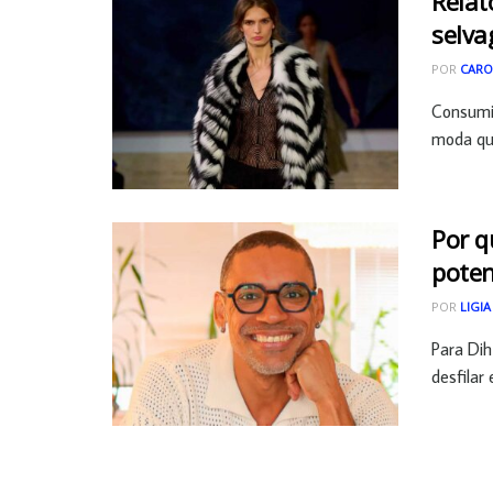
Relat
selva
POR
CARO
Consumi
moda que
Por q
poten
POR
LIGIA
Para Dih
desfilar