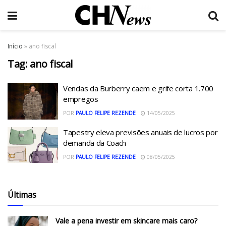
Início
»
ano fiscal
Tag:
ano fiscal
Vendas da Burberry caem e grife corta 1.700
empregos
POR
PAULO FELIPE REZENDE
14/05/2025
Tapestry eleva previsões anuais de lucros por
demanda da Coach
POR
PAULO FELIPE REZENDE
08/05/2025
Últimas
Vale a pena investir em skincare mais caro?