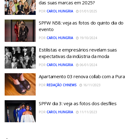
das suas marcas em 2025?
POR
CAROL HUNGRIA
01/01/2025
SPFW N58: veja as fotos do quinto dia do
evento
POR
CAROL HUNGRIA
19/10/2024
Estilistas e empresários revelam suas
expectativas da indústria da moda
POR
CAROL HUNGRIA
06/01/2024
Apartamento 03 renova collab com a Pura
POR
REDAÇÃO CHNEWS
16/11/2023
SPFW dia 3: veja as fotos dos desfiles
POR
CAROL HUNGRIA
11/11/2023