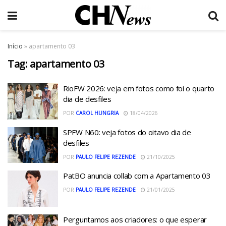
Início
»
apartamento 03
Tag:
apartamento 03
RioFW 2026: veja em fotos como foi o quarto
dia de desfiles
POR
CAROL HUNGRIA
18/04/2026
SPFW N60: veja fotos do oitavo dia de
desfiles
POR
PAULO FELIPE REZENDE
21/10/2025
PatBO anuncia collab com a Apartamento 03
POR
PAULO FELIPE REZENDE
21/01/2025
Perguntamos aos criadores: o que esperar