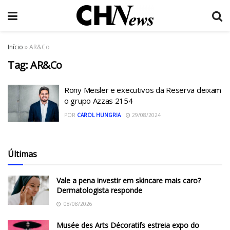
Início
»
AR&Co
Tag:
AR&Co
Rony Meisler e executivos da Reserva deixam
o grupo Azzas 2154
POR
CAROL HUNGRIA
29/08/2024
Últimas
Vale a pena investir em skincare mais caro?
Dermatologista responde
08/08/2026
Musée des Arts Décoratifs estreia expo do