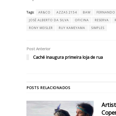
Tags:
AR&CO
AZZAS 2154
BAW
FERNANDO 
JOSÉ ALBERTO DA SILVA
OFICINA
RESERVA
RONY MEISLER
RUY KAMEYAMA
SIMPLES
Post Anterior
Caché inaugura primeira loja de rua
POSTS
RELACIONADOS
Artis
Cope