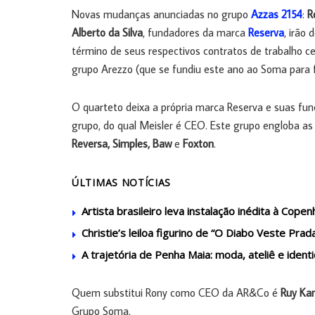
Novas mudanças anunciadas no grupo
Azzas 2154
:
R
Alberto da Silva
, fundadores da marca
Reserva
, irão
término de seus respectivos contratos de trabalho c
grupo Arezzo (que se fundiu este ano ao Soma para 
O quarteto deixa a própria marca Reserva e suas fu
grupo, do qual Meisler é CEO. Este grupo engloba as
Reversa, Simples, Baw
e
Foxton
.
ÚLTIMAS NOTÍCIAS
Artista brasileiro leva instalação inédita à Cop
Christie’s leiloa figurino de “O Diabo Veste Prad
A trajetória de Penha Maia: moda, ateliê e ident
Quem substitui Rony como CEO da AR&Co é
Ruy K
Grupo Soma.