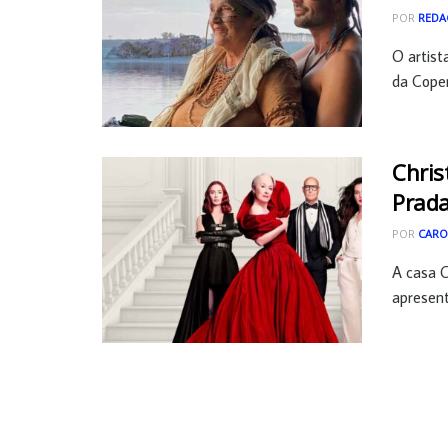
POR
REDA
O artist
da Copen
Chris
Prada
POR
CARO
A casa C
apresent