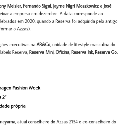
ony Meisler, Fernando Sigal, Jayme Nigri Moszkowicz
e
José
 deixar a empresa em dezembro. A data corresponde ao
elebrados em 2020, quando a Reserva foi adquirida pelo antigo
formar o Azzas).
nções executivas na
AR&Co
, unidade de lifestyle masculina do
 labels Reserva,
Reserva Mini, Oficina, Reserva Ink, Reserva Go,
enhagen Fashion Week
a 2”
idade própria
ameyama
, atual conselheiro do Azzas 2154 e ex-conselheiro do