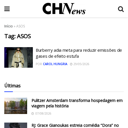
Início
»
ASOS
Tag:
ASOS
Burberry adia meta para reduzir emissões de
gases de efeito estufa
POR
CAROL HUNGRIA
29/05/2026
Últimas
Pulitzer Amsterdam transforma hospedagem em
viagem pela história
07/08/2026
RJ: Grace Gianoukas estreia comédia “Dora” no