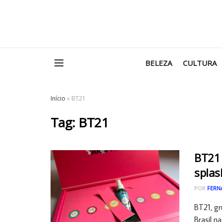
BELEZA
CULTURA
Início
»
BT21
Tag:
BT21
BT21 
splas
POR
FERN
BT21, gr
Brasil na