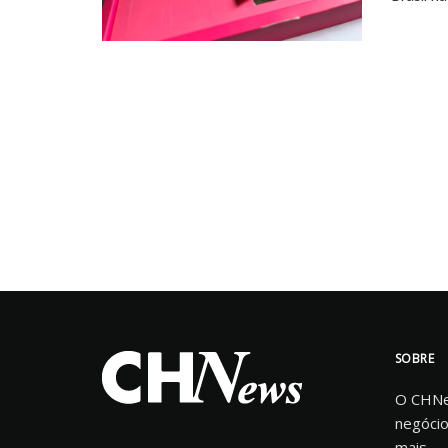
SOBRE
O CHNew
negócio
mais.