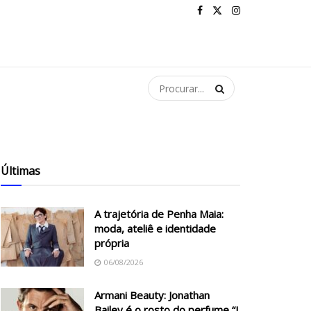
Últimas
A trajetória de Penha Maia:
moda, ateliê e identidade
própria
06/08/2026
Armani Beauty: Jonathan
Bailey é o rosto do perfume “I