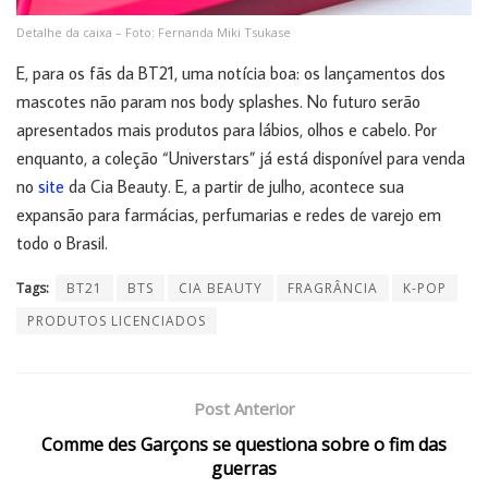
Detalhe da caixa – Foto: Fernanda Miki Tsukase
E, para os fãs da BT21, uma notícia boa: os lançamentos dos
mascotes não param nos body splashes. No futuro serão
apresentados mais produtos para lábios, olhos e cabelo. Por
enquanto, a coleção “Universtars” já está disponível para venda
no
site
da Cia Beauty. E, a partir de julho, acontece sua
expansão para farmácias, perfumarias e redes de varejo em
todo o Brasil.
Tags:
BT21
BTS
CIA BEAUTY
FRAGRÂNCIA
K-POP
PRODUTOS LICENCIADOS
Post Anterior
Comme des Garçons se questiona sobre o fim das
guerras