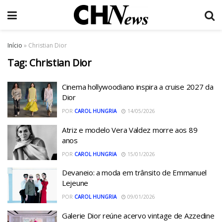
Início
»
Christian Dior
Tag:
Christian Dior
Cinema hollywoodiano inspira a cruise 2027 da
Dior
POR
CAROL HUNGRIA
14/05/2026
Atriz e modelo Vera Valdez morre aos 89
anos
POR
CAROL HUNGRIA
15/01/2026
Devaneio: a moda em trânsito de Emmanuel
Lejeune
POR
CAROL HUNGRIA
09/01/2026
Galerie Dior reúne acervo vintage de Azzedine