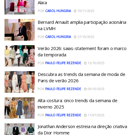
Alaïa
POR
CAROL HUNGRIA
19/11/2025
Bernard Arnault amplia participação acionária
na LVMH
POR
CAROL HUNGRIA
27/10/2025
Verão 2026: saias-statement foram o marco
da temporada
POR
PAULO FELIPE REZENDE
12/10/2025
Descubra as trends da semana de moda de
Paris de verão 2026
POR
PAULO FELIPE REZENDE
09/10/2025
Alta-costura: cinco trends da semana de
inverno 2025
POR
PAULO FELIPE REZENDE
11/07/2025
Jonathan Anderson estreia na direção criativa
da Dior Homme