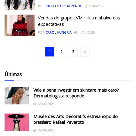
POR
PAULO FELIPE REZENDE
27/06/2025
Vendas do grupo LVMH ficam abaixo das
expectativas
POR
CAROL HUNGRIA
14/04/2025
1
2
3
Últimas
Vale a pena investir em skincare mais caro?
Dermatologista responde
08/08/2026
Musée des Arts Décoratifs estreia expo do
brasileiro Rafael Pavarotti
08/08/2026