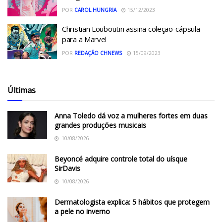
POR
CAROL HUNGRIA
15/12/2023
Christian Louboutin assina coleção-cápsula
para a Marvel
POR
REDAÇÃO CHNEWS
15/09/2023
Últimas
Anna Toledo dá voz a mulheres fortes em duas
grandes produções musicais
10/08/2026
Beyoncé adquire controle total do uísque
SirDavis
10/08/2026
Dermatologista explica: 5 hábitos que protegem
a pele no inverno