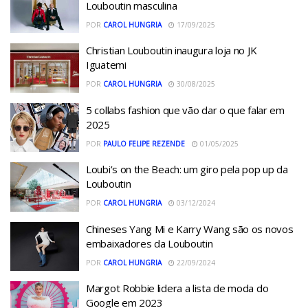
Louboutin masculina
POR
CAROL HUNGRIA
17/09/2025
Christian Louboutin inaugura loja no JK
Iguatemi
POR
CAROL HUNGRIA
30/08/2025
5 collabs fashion que vão dar o que falar em
2025
POR
PAULO FELIPE REZENDE
01/05/2025
Loubi’s on the Beach: um giro pela pop up da
Louboutin
POR
CAROL HUNGRIA
03/12/2024
Chineses Yang Mi e Karry Wang são os novos
embaixadores da Louboutin
POR
CAROL HUNGRIA
22/09/2024
Margot Robbie lidera a lista de moda do
Google em 2023