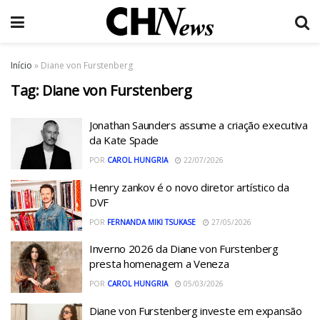
Início
»
Diane von Furstenberg
Tag:
Diane von Furstenberg
Jonathan Saunders assume a criação executiva
da Kate Spade
POR
CAROL HUNGRIA
22/07/2026
Henry zankov é o novo diretor artístico da
DVF
POR
FERNANDA MIKI TSUKASE
27/05/2026
Inverno 2026 da Diane von Furstenberg
presta homenagem a Veneza
POR
CAROL HUNGRIA
05/03/2026
Diane von Furstenberg investe em expansão