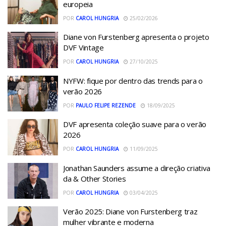
europeia
POR
CAROL HUNGRIA
25/02/2026
Diane von Furstenberg apresenta o projeto
DVF Vintage
POR
CAROL HUNGRIA
27/10/2025
NYFW: fique por dentro das trends para o
verão 2026
POR
PAULO FELIPE REZENDE
18/09/2025
DVF apresenta coleção suave para o verão
2026
POR
CAROL HUNGRIA
11/09/2025
Jonathan Saunders assume a direção criativa
da & Other Stories
POR
CAROL HUNGRIA
03/04/2025
Verão 2025: Diane von Furstenberg traz
mulher vibrante e moderna