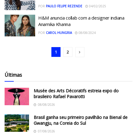
POR
PAULO FELIPE REZENDE
04/02/2025
H&M anuncia collab com a designer indiana
Anamika Khanna
POR
CAROL HUNGRIA
08/08/2024
1
2
Últimas
Musée des Arts Décoratifs estreia expo do
brasileiro Rafael Pavarotti
08/08/2026
Brasil ganha seu primeiro pavilhão na Bienal de
Gwangju, na Coreia do Sul
07/08/2026