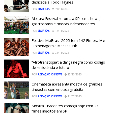
dedicada a Todd Haynes
POR
LIGIA KAS
09/01/2026
Mixtura Festival retorna a SP com shows,
gastronomia e marcas independentes
POR
LIGIA KAS
12/11/2025
Festival MixBrasil 2025 tem 142 Filmes, IA e
Homenagem a Marisa Orth
POR
LIGIA KAS
03/11/2025
“Afrotranstopia”: a dança negra como código
de resistência e futuro
POR
REDAÇÃO CHNEWS
15/10/2025
Cinemateca apresenta mostra de grandes
cineastas com entrada gratuita
POR
REDAÇÃO CHNEWS
11/07/2025
Mostra Tiradentes começa hoje com 27
filmes inéditos em SP