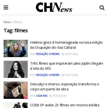
Início
»
filmes
Tag:
filmes
Helena Ignez é homenageada na nova edição
da Ocupação do Itaú Cultural
POR
REDAÇÃO CHNEWS
20/07/2026
Três filmes que inspiraram Janis Joplin chegam
à tela do MIS
POR
REDAÇÃO CHNEWS
15/07/2026
Descalço e imerso: exposição transforma o
corpo em parte da obra
POR
LIGIA KAS
19/03/2026
CCBB SP exibe 23 filmes em mostra inédita