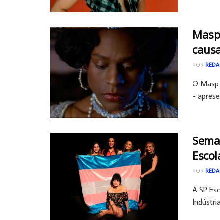
Masp 
caus
POR
REDA
O Masp 
- apresen
Seman
Escol
POR
REDA
A SP Esc
Indústria