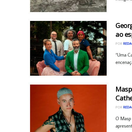
Georg
ao es
POR
REDA
“Uma Ca
encenaçã
Masp 
Cathe
POR
REDA
O Masp 
apresenta