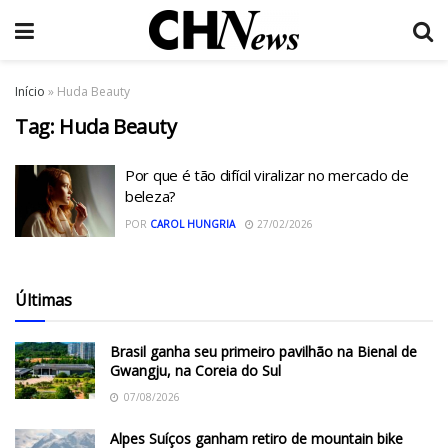
Início
»
Huda Beauty
Tag:
Huda Beauty
Por que é tão difícil viralizar no mercado de
beleza?
POR
CAROL HUNGRIA
27/02/2026
Últimas
Brasil ganha seu primeiro pavilhão na Bienal de
Gwangju, na Coreia do Sul
07/08/2026
Alpes Suíços ganham retiro de mountain bike