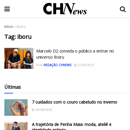
Início
»
iboru
Tag:
iboru
Marcelo D2 convida o público a entrar no
universo Iboru
POR
REDAÇÃO CHNEWS
27/09/2023
Últimas
7 cuidados com o couro cabeludo no inverno
06/08/2026
A trajetória de Penha Maia: moda, ateliê e
identidade própria