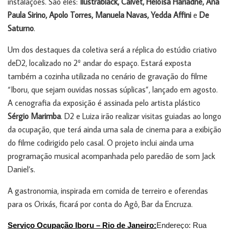
instalações. São eles:
Ilustrablack, Calvet, Heloísa Hariadne, Ana
Paula Sirino, Apolo Torres, Manuela Navas, Yedda Affini
e
De
Saturno
.
Um dos destaques da coletiva será a réplica do estúdio criativo
deD2, localizado no 2º andar do espaço. Estará exposta
também a cozinha utilizada no cenário de gravação do filme
“Iboru, que sejam ouvidas nossas súplicas”, lançado em agosto.
A cenografia da exposição é assinada pelo artista plástico
Sérgio Marimba
. D2 e Luiza irão realizar visitas guiadas ao longo
da ocupação, que terá ainda uma sala de cinema para a exibição
do filme codirigido pelo casal. O projeto inclui ainda uma
programação musical acompanhada pelo paredão de som Jack
Daniel’s.
A gastronomia, inspirada em comida de terreiro e oferendas
para os Orixás, ficará por conta do Agô, Bar da Encruza.
Serviço Ocupação Iboru – Rio de Janeiro:
Endereço: Rua