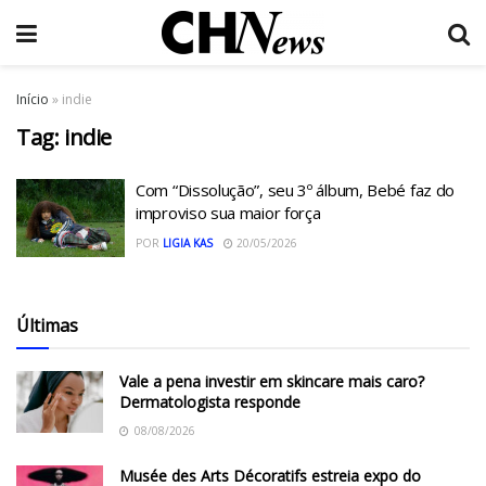
Início
»
indie
Tag:
indie
Com “Dissolução”, seu 3º álbum, Bebé faz do
improviso sua maior força
POR
LIGIA KAS
20/05/2026
Últimas
Vale a pena investir em skincare mais caro?
Dermatologista responde
08/08/2026
Musée des Arts Décoratifs estreia expo do