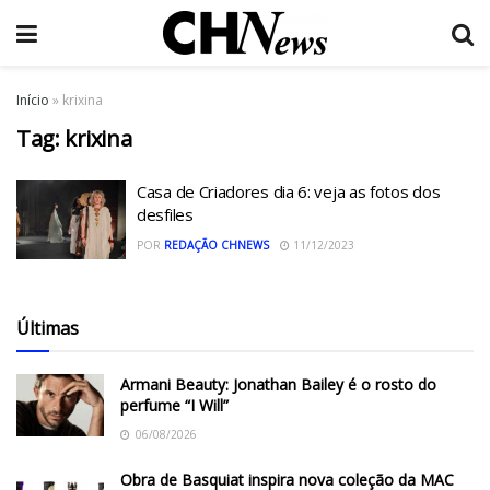
Início
»
krixina
Tag:
krixina
Casa de Criadores dia 6: veja as fotos dos
desfiles
POR
REDAÇÃO CHNEWS
11/12/2023
Últimas
Armani Beauty: Jonathan Bailey é o rosto do
perfume “I Will”
06/08/2026
Obra de Basquiat inspira nova coleção da MAC