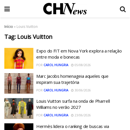
Início
»
Louis Vuitton
Tag:
Louis Vuitton
Expo do FIT em Nova York explora a relação
entre moda e bonecas
POR
CAROL HUNGRIA
05/08/2026
Marc Jacobs homenageia aqueles que
inspiram sua trajetória
POR
CAROL HUNGRIA
30/06/2026
Louis Vuitton surfa na onda de Pharrell
Williams no verão 2027
POR
CAROL HUNGRIA
23/06/2026
Hermès lidera o ranking de buscas via