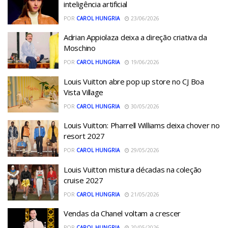
inteligência artificial
POR
CAROL HUNGRIA
23/06/2026
Adrian Appiolaza deixa a direção criativa da
Moschino
POR
CAROL HUNGRIA
19/06/2026
Louis Vuitton abre pop up store no CJ Boa
Vista Village
POR
CAROL HUNGRIA
30/05/2026
Louis Vuitton: Pharrell Williams deixa chover no
resort 2027
POR
CAROL HUNGRIA
29/05/2026
Louis Vuitton mistura décadas na coleção
cruise 2027
POR
CAROL HUNGRIA
21/05/2026
Vendas da Chanel voltam a crescer
POR
CAROL HUNGRIA
20/05/2026