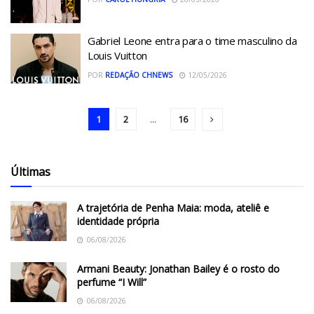
Gabriel Leone entra para o time masculino da
Louis Vuitton
POR
REDAÇÃO CHNEWS
12/05/2026
1
2
...
16
Últimas
A trajetória de Penha Maia: moda, ateliê e
identidade própria
06/08/2026
Armani Beauty: Jonathan Bailey é o rosto do
perfume “I Will”
06/08/2026