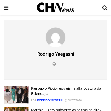
Rodrigo Yaegashi
Pierpaolo Piccioli estreia na alta-costura da
Balenciaga
POR
RODRIGO YAEGASHI
08/07/2026
Matthieu Blazy subverte as regras na alta-