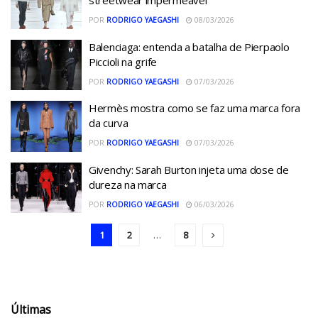
streetwear impermeável
POR
RODRIGO YAEGASHI
08/03/2026
Balenciaga: entenda a batalha de Pierpaolo
Piccioli na grife
POR
RODRIGO YAEGASHI
07/03/2026
Hermès mostra como se faz uma marca fora
da curva
POR
RODRIGO YAEGASHI
07/03/2026
Givenchy: Sarah Burton injeta uma dose de
dureza na marca
POR
RODRIGO YAEGASHI
06/03/2026
1
2
…
8
Últimas