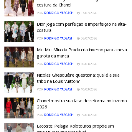
costura da Chanel
POR
RODRIGO YAEGASHI
07/07/2026
Dior joga com perfeição e imperfeição na alta-
costura
POR
RODRIGO YAEGASHI
06/07/2026
Miu Miu: Miuccia Prada cria inverno para a nova
garota da marca
POR
RODRIGO YAEGASHI
10/03/2026
Nicolas Ghesquière questiona: qual é a sua
tribo na Louis Vuitton?
POR
RODRIGO YAEGASHI
10/03/2026
Chanel mostra sua fase de reforma no inverno
2026
POR
RODRIGO YAEGASHI
09/03/2026
Lacoste: Pelagia Kolotouros propõe um