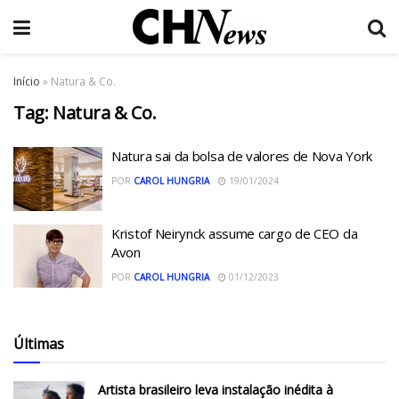
Início
»
Natura & Co.
Tag:
Natura & Co.
Natura sai da bolsa de valores de Nova York
POR
CAROL HUNGRIA
19/01/2024
Kristof Neirynck assume cargo de CEO da
Avon
POR
CAROL HUNGRIA
01/12/2023
Últimas
Artista brasileiro leva instalação inédita à