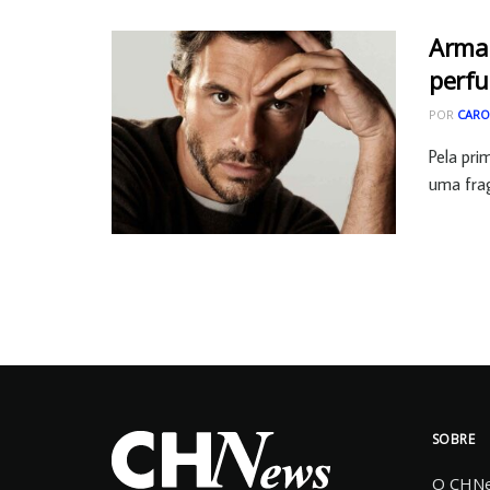
Arman
perfu
POR
CARO
Pela pri
uma fragr
SOBRE
O CHNew