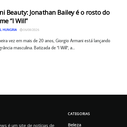
i Beauty: Jonathan Bailey é o rosto do
me “I Will”
L HUNGRIA
06/08/2026
meira vez em mais de 20 anos, Giorgio Armani está lançando
ância masculina. Batizada de "I Will", a...
CATEGORIAS
Beleza
s é um site de notícias de