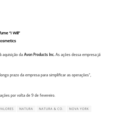
ume “I Will”
Cosmetics
 à aquisição da
Avon Products Inc.
As ações dessa empresa já
longo prazo da empresa para simplificar as operações”,
ões por volta de 9 de fevereiro.
VALORES
NATURA
NATURA & CO.
NOVA YORK