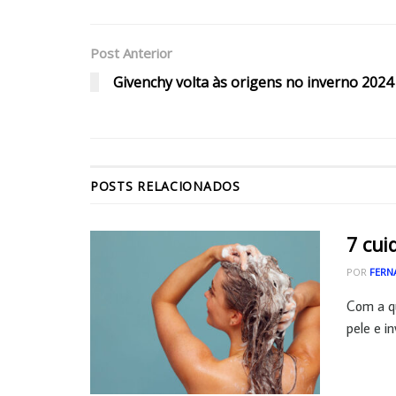
Post Anterior
Givenchy volta às origens no inverno 2024
POSTS
RELACIONADOS
7 cui
POR
FERN
Com a q
pele e i