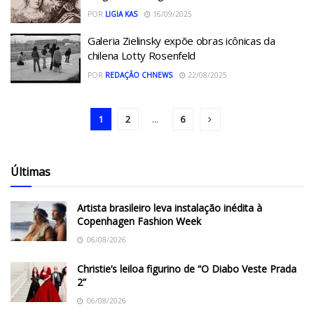
POR
LIGIA KAS
16/09/2025
Galeria Zielinsky expõe obras icônicas da
chilena Lotty Rosenfeld
POR
REDAÇÃO CHNEWS
22/08/2025
1
2
...
6
Últimas
Artista brasileiro leva instalação inédita à
Copenhagen Fashion Week
06/08/2026
Christie’s leiloa figurino de “O Diabo Veste Prada
2”
06/08/2026