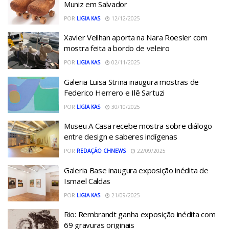
Muniz em Salvador
POR
LIGIA KAS
12/12/2025
Xavier Veilhan aporta na Nara Roesler com
mostra feita a bordo de veleiro
POR
LIGIA KAS
02/11/2025
Galeria Luisa Strina inaugura mostras de
Federico Herrero e Ilê Sartuzi
POR
LIGIA KAS
30/10/2025
Museu A Casa recebe mostra sobre diálogo
entre design e saberes indígenas
POR
REDAÇÃO CHNEWS
22/09/2025
Galeria Base inaugura exposição inédita de
Ismael Caldas
POR
LIGIA KAS
21/09/2025
Rio: Rembrandt ganha exposição inédita com
69 gravuras originais