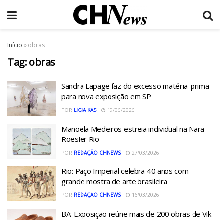
Início
»
obras
Tag:
obras
Sandra Lapage faz do excesso matéria-prima
para nova exposição em SP
POR
LIGIA KAS
19/06/2026
Manoela Medeiros estreia individual na Nara
Roesler Rio
POR
REDAÇÃO CHNEWS
27/03/2026
Rio: Paço Imperial celebra 40 anos com
grande mostra de arte brasileira
POR
REDAÇÃO CHNEWS
16/03/2026
BA: Exposição reúne mais de 200 obras de Vik