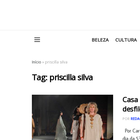
BELEZA
CULTURA
Início
»
priscilla silva
Tag:
priscilla silva
Casa 
desfi
POR
REDA
Por Caro
dia da 53