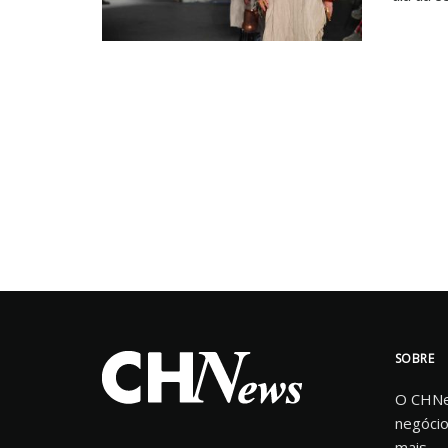
SOBRE
O CHNew
negócio
mais.