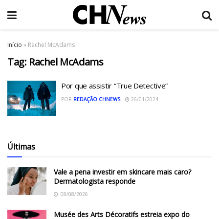
Início
»
Rachel McAdams
Tag:
Rachel McAdams
Por que assistir “True Detective”
POR
REDAÇÃO CHNEWS
26/01/2024
Últimas
Vale a pena investir em skincare mais caro?
Dermatologista responde
08/08/2026
Musée des Arts Décoratifs estreia expo do