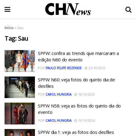
Início
»
Sau
Tag:
Sau
SPFW: confira as trends que marcaram a
edição N60 do evento
POR
PAULO FELIPE REZENDE
23/10/2025
SPFW N60: veja fotos do quinto dia de
desfiles
POR
CAROL HUNGRIA
18/10/2025
SPFW N58: veja as fotos do quinto dia do
evento
POR
CAROL HUNGRIA
19/10/2024
SPFW dia 1: veja as fotos dos desfiles