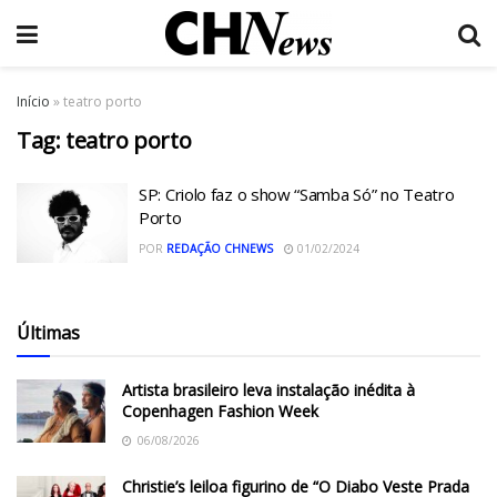
Início
»
teatro porto
Tag:
teatro porto
SP: Criolo faz o show “Samba Só” no Teatro
Porto
POR
REDAÇÃO CHNEWS
01/02/2024
Últimas
Artista brasileiro leva instalação inédita à
Copenhagen Fashion Week
06/08/2026
Christie’s leiloa figurino de “O Diabo Veste Prada