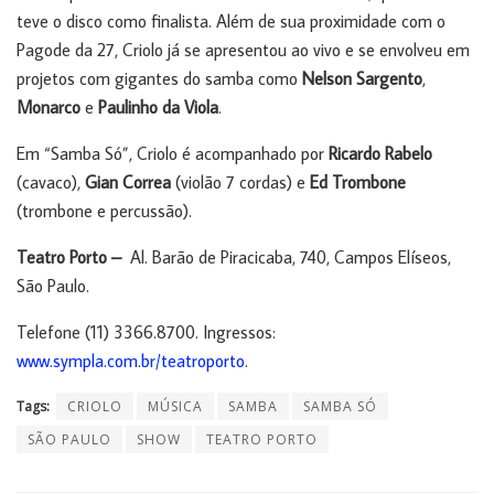
teve o disco como finalista. Além de sua proximidade com o
Pagode da 27, Criolo já se apresentou ao vivo e se envolveu em
projetos com gigantes do samba como
Nelson Sargento
,
Monarco
e
Paulinho da Viola
.
Em “Samba Só”, Criolo é acompanhado por
Ricardo Rabelo
(cavaco),
Gian Correa
(violão 7 cordas) e
Ed Trombone
(trombone e percussão).
Teatro Porto –
Al. Barão de Piracicaba, 740, Campos Elíseos,
São Paulo.
Telefone (11) 3366.8700. Ingressos:
www.sympla.com.br/teatroporto
.
Tags:
CRIOLO
MÚSICA
SAMBA
SAMBA SÓ
SÃO PAULO
SHOW
TEATRO PORTO