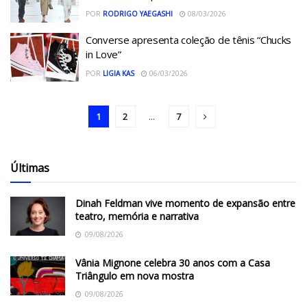
POR
RODRIGO YAEGASHI
08/03/2026
Converse apresenta coleção de tênis “Chucks
in Love”
POR
LIGIA KAS
06/03/2026
1
2
...
7
Últimas
Dinah Feldman vive momento de expansão entre
teatro, memória e narrativa
09/08/2026
Vânia Mignone celebra 30 anos com a Casa
Triângulo em nova mostra
09/08/2026