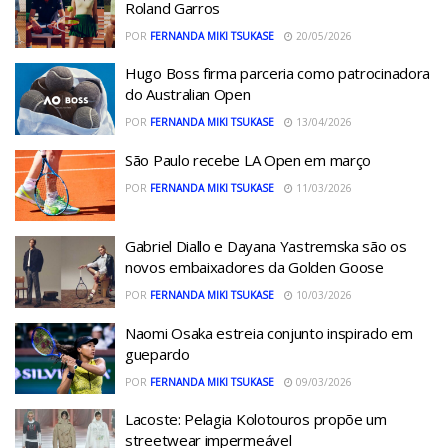
Roland Garros
POR
FERNANDA MIKI TSUKASE
20/05/2026
Hugo Boss firma parceria como patrocinadora
do Australian Open
POR
FERNANDA MIKI TSUKASE
13/04/2026
São Paulo recebe LA Open em março
POR
FERNANDA MIKI TSUKASE
11/03/2026
Gabriel Diallo e Dayana Yastremska são os
novos embaixadores da Golden Goose
POR
FERNANDA MIKI TSUKASE
10/03/2026
Naomi Osaka estreia conjunto inspirado em
guepardo
POR
FERNANDA MIKI TSUKASE
09/03/2026
Lacoste: Pelagia Kolotouros propõe um
streetwear impermeável