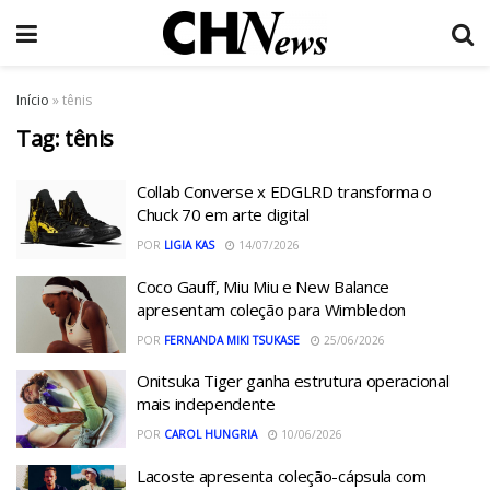
Início
»
tênis
Tag:
tênis
Collab Converse x EDGLRD transforma o
Chuck 70 em arte digital
POR
LIGIA KAS
14/07/2026
Coco Gauff, Miu Miu e New Balance
apresentam coleção para Wimbledon
POR
FERNANDA MIKI TSUKASE
25/06/2026
Onitsuka Tiger ganha estrutura operacional
mais independente
POR
CAROL HUNGRIA
10/06/2026
Lacoste apresenta coleção-cápsula com