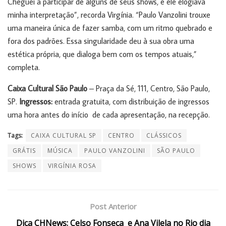
Cheguei a participar de alguns de seus shows, e ele elogiava
minha interpretação”, recorda Virgínia. “Paulo Vanzolini trouxe
uma maneira única de fazer samba, com um ritmo quebrado e
fora dos padrões. Essa singularidade deu à sua obra uma
estética própria, que dialoga bem com os tempos atuais,”
completa.
Caixa Cultural São Paulo
– Praça da Sé, 111, Centro, São Paulo,
SP.
Ingressos:
entrada gratuita, com distribuição de ingressos
uma hora antes do início de cada apresentação, na recepção.
Tags:
CAIXA CULTURAL SP
CENTRO
CLÁSSICOS
GRÁTIS
MÚSICA
PAULO VANZOLINI
SÃO PAULO
SHOWS
VIRGÍNIA ROSA
Post Anterior
Dica CHNews: Celso Fonseca e Ana Vilela no Rio dia