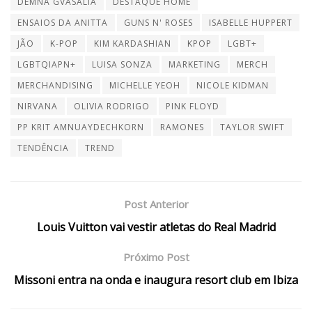
DEMNA GVASALIA
DESTAQUE HOME
ENSAIOS DA ANITTA
GUNS N' ROSES
ISABELLE HUPPERT
JÃO
K-POP
KIM KARDASHIAN
KPOP
LGBT+
LGBTQIAPN+
LUISA SONZA
MARKETING
MERCH
MERCHANDISING
MICHELLE YEOH
NICOLE KIDMAN
NIRVANA
OLIVIA RODRIGO
PINK FLOYD
PP KRIT AMNUAYDECHKORN
RAMONES
TAYLOR SWIFT
TENDÊNCIA
TREND
Post Anterior
Louis Vuitton vai vestir atletas do Real Madrid
Próximo Post
Missoni entra na onda e inaugura resort club em Ibiza