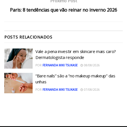
Próximo Post
Paris: 8 tendências que vão reinar no inverno 2026
POSTS
RELACIONADOS
Vale a pena investir em skincare mais caro?
Dermatologista responde
POR
FERNANDA MIKI TSUKASE
08/08/2026
“Bare nails” são a “no makeup makeup” das
unhas
POR
FERNANDA MIKI TSUKASE
07/08/2026