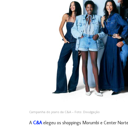
Campanha do jeans da C&A – Foto: Divulgação
A
C&A
elegeu os shoppings Morumbi e Center Norte, 