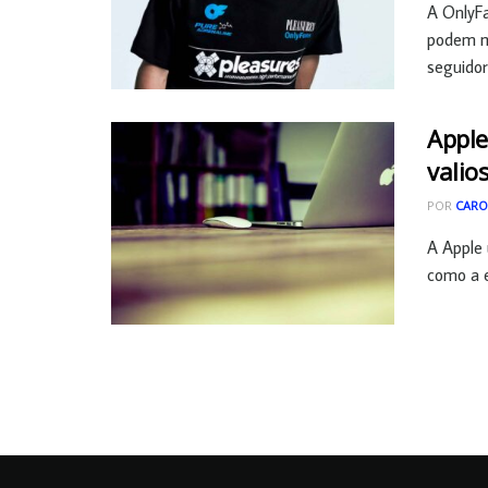
A OnlyFa
podem mo
seguidor
Apple
valio
POR
CARO
A Apple 
como a e