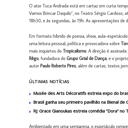
O ator Tuca Andrada está em cartaz em curta tempo
Vamos Brincar Daquilo”, no Teatro Sérgio Cardoso, a
18h30, e às segundas, às 19h. As apresentações de 
Em formato híbrido de poesia, show, aula-espetáculo
uma leitura pessoal, política e provocadora sobre
Tor
mais inquietos do
Tropicalismo
. A direção é assinad
Rêgo
, fundadora do
Grupo Grial de Dança
, e o proje
autor
Paulo Roberto Pires
, além de cartas, textos jor
ÚLTIMAS NOTÍCIAS
Musée des Arts Décoratifs estreia expo do brasi
Brasil ganha seu primeiro pavilhão na Bienal de 
RJ: Grace Gianoukas estreia comédia “Dora” no
Ambientado em uma semiarena, o espetáculo rompe a 