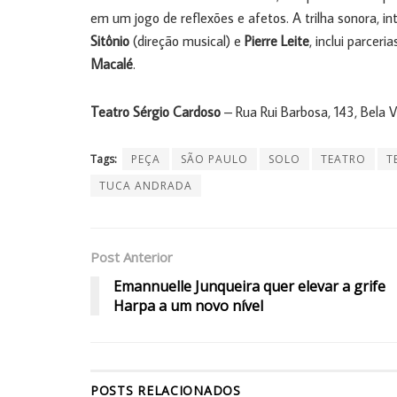
em um jogo de reflexões e afetos. A trilha sonora, i
Sitônio
(direção musical) e
Pierre Leite
, inclui parcer
Macalé
.
Teatro Sérgio Cardoso
– Rua Rui Barbosa, 143, Bela Vi
Tags:
PEÇA
SÃO PAULO
SOLO
TEATRO
T
TUCA ANDRADA
Post Anterior
Emannuelle Junqueira quer elevar a grife
Harpa a um novo nível
POSTS
RELACIONADOS