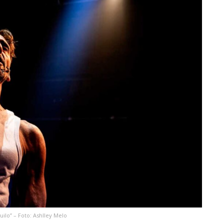
ilo” – Foto: Ashlley Melo