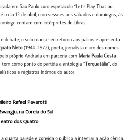
rada em São Paulo com espetáculo “Let’s Play That ou
té o dia 13 de abril, com sessões aos sábados e domingos, às
domingo contam com intérpretes de Libras.
 e debate, o solo marca seu retorno aos palcos e apresenta
quato Neto
(1944–1972), poeta, jornalista e um dos nomes
a pelo próprio Andrada em parceria com
Maria Paula Costa
to tem como ponto de partida a antologia “
Torquatália
”, do
nalísticos e registros íntimos do autor.
leiro Rafael Pavarotti
Gwangju, na Coreia do Sul
 Teatro dos Quatro
quarta parede e convida o público a integrar a ação cênica,