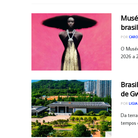
Musée
brasi
POR
CARO
O Musée 
2026 a 2
Brasi
de Gw
POR
LIGIA
Da terra 
tempos e