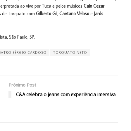
nterpretada ao vivo por Tuca e pelos músicos
Caio Cezar
ias de Torquato com
Gilberto Gil
,
Caetano Veloso
e
Jards
sta, São Paulo, SP.
EATRO SÉRGIO CARDOSO
TORQUATO NETO
Próximo Post
C&A celebra o jeans com experiência imersiva