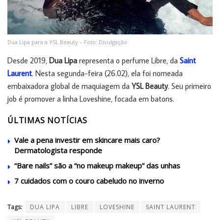
Dua Lipa para a YSL Beauty – Foto: Divulgação
Desde 2019,
Dua Lipa
representa o perfume Libre, da
Saint
Laurent
. Nesta segunda-feira (26.02), ela foi nomeada
embaixadora global de maquiagem da
YSL Beauty
. Seu primeiro
job é promover a linha Loveshine, focada em batons.
ÚLTIMAS NOTÍCIAS
Vale a pena investir em skincare mais caro?
Dermatologista responde
“Bare nails” são a “no makeup makeup” das unhas
7 cuidados com o couro cabeludo no inverno
Tags:
DUA LIPA
LIBRE
LOVESHINE
SAINT LAURENT