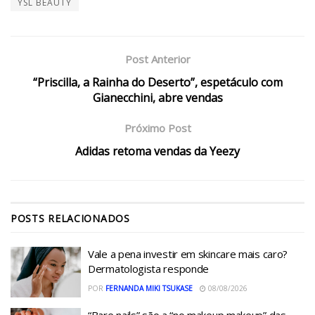
YSL BEAUTY
Post Anterior
“Priscilla, a Rainha do Deserto”, espetáculo com
Gianecchini, abre vendas
Próximo Post
Adidas retoma vendas da Yeezy
POSTS
RELACIONADOS
Vale a pena investir em skincare mais caro?
Dermatologista responde
POR
FERNANDA MIKI TSUKASE
08/08/2026
“Bare nails” são a “no makeup makeup” das