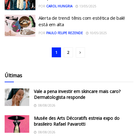
POR
CAROL HUNGRIA
13/05/2025
Alerta de trend: tênis com estética de balé
está em alta
POR
PAULO FELIPE REZENDE
10/05/2025
1
2
Últimas
Vale a pena investir em skincare mais caro?
Dermatologista responde
08/08/2026
Musée des Arts Décoratifs estreia expo do
brasileiro Rafael Pavarotti
08/08/2026