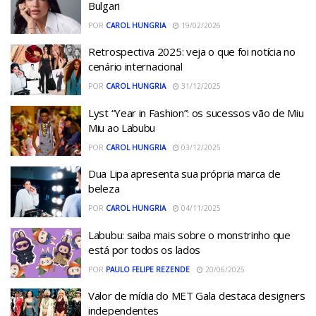
Bulgari
POR
CAROL HUNGRIA
19/02/2026
Retrospectiva 2025: veja o que foi notícia no
cenário internacional
POR
CAROL HUNGRIA
31/12/2025
Lyst “Year in Fashion”: os sucessos vão de Miu
Miu ao Labubu
POR
CAROL HUNGRIA
03/12/2025
Dua Lipa apresenta sua própria marca de
beleza
POR
CAROL HUNGRIA
04/11/2025
Labubu: saiba mais sobre o monstrinho que
está por todos os lados
POR
PAULO FELIPE REZENDE
20/06/2025
Valor de mídia do MET Gala destaca designers
independentes