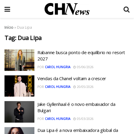
Início
»
Dua Lipa
Tag:
Dua Lipa
Rabanne busca ponto de equilíbrio no resort
2027
POR
CAROL HUNGRIA
05/06/2026
Vendas da Chanel voltam a crescer
POR
CAROL HUNGRIA
20/05/2026
Jake Gyllenhaal é o novo embaixador da
Bulgari
POR
CAROL HUNGRIA
05/03/2026
Dua Lipa é a nova embaixadora global da