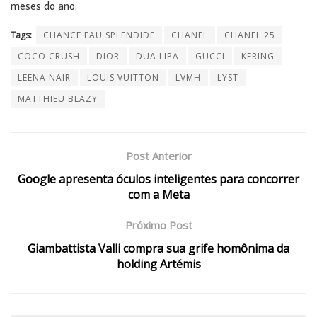
meses do ano.
Tags:
CHANCE EAU SPLENDIDE
CHANEL
CHANEL 25
COCO CRUSH
DIOR
DUA LIPA
GUCCI
KERING
LEENA NAIR
LOUIS VUITTON
LVMH
LYST
MATTHIEU BLAZY
Post Anterior
Google apresenta óculos inteligentes para concorrer
com a Meta
Próximo Post
Giambattista Valli compra sua grife homônima da
holding Artémis