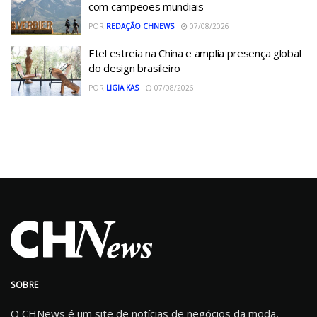
com campeões mundiais
POR
REDAÇÃO CHNEWS
07/08/2026
Etel estreia na China e amplia presença global
do design brasileiro
POR
LIGIA KAS
07/08/2026
SOBRE
O CHNews é um site de notícias de negócios da moda,