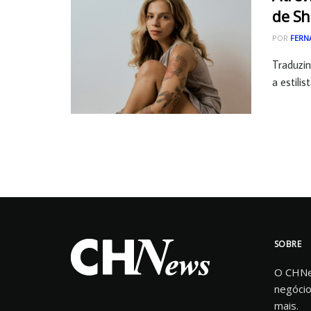
de Sh
POR
FERN
Traduzin
a estili
SOBRE
O CHNew
negócio
mais.