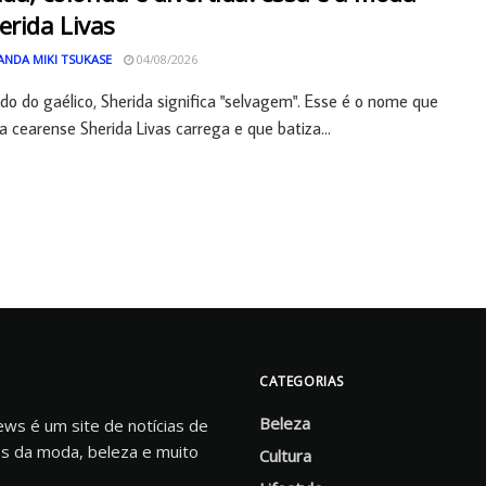
erida Livas
ANDA MIKI TSUKASE
04/08/2026
do do gaélico, Sherida significa "selvagem". Esse é o nome que
sta cearense Sherida Livas carrega e que batiza...
CATEGORIAS
Beleza
s é um site de notícias de
s da moda, beleza e muito
Cultura