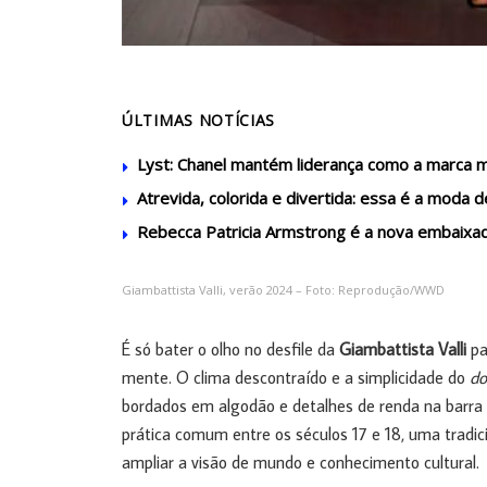
ÚLTIMAS NOTÍCIAS
Lyst: Chanel mantém liderança como a marca
Atrevida, colorida e divertida: essa é a moda d
Rebecca Patricia Armstrong é a nova embaixa
Giambattista Valli, verão 2024 – Foto: Reprodução/WWD
É só bater o olho no desfile da
Giambattista Valli
pa
mente. O clima descontraído e a simplicidade do
do
bordados em algodão e detalhes de renda na barra d
prática comum entre os séculos 17 e 18, uma tradici
ampliar a visão de mundo e conhecimento cultural.