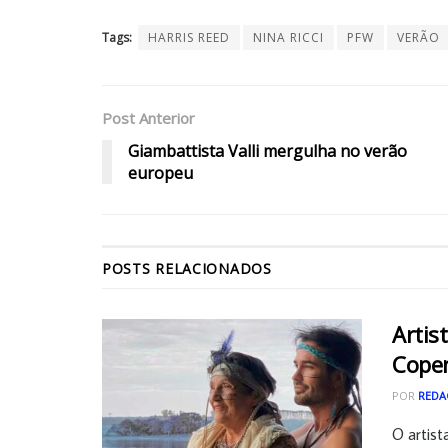
Tags:
HARRIS REED
NINA RICCI
PFW
VERÃO
Post Anterior
Giambattista Valli mergulha no verão
europeu
POSTS
RELACIONADOS
Artis
Cope
POR
REDA
O artist