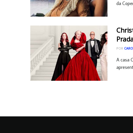
da Copen
Chris
Prada
POR
CARO
A casa C
apresent