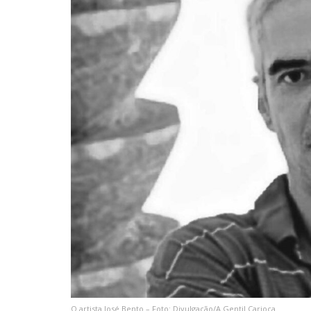
O artista José Bento – Foto: Divulgação/A Gentil Carioca