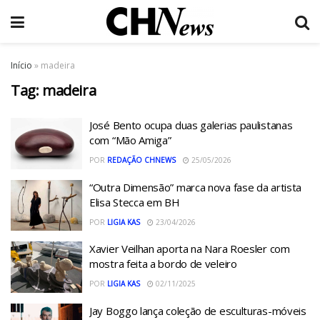
Início
»
madeira
Tag:
madeira
José Bento ocupa duas galerias paulistanas
com “Mão Amiga”
POR
REDAÇÃO CHNEWS
25/05/2026
“Outra Dimensão” marca nova fase da artista
Elisa Stecca em BH
POR
LIGIA KAS
23/04/2026
Xavier Veilhan aporta na Nara Roesler com
mostra feita a bordo de veleiro
POR
LIGIA KAS
02/11/2025
Jay Boggo lança coleção de esculturas-móveis