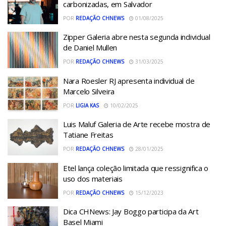
carbonizadas, em Salvador
POR
REDAÇÃO CHNEWS
01/08/2025
Zipper Galeria abre nesta segunda individual
de Daniel Mullen
POR
REDAÇÃO CHNEWS
31/03/2025
Nara Roesler RJ apresenta individual de
Marcelo Silveira
POR
LIGIA KAS
10/02/2025
Luis Maluf Galeria de Arte recebe mostra de
Tatiane Freitas
POR
REDAÇÃO CHNEWS
28/01/2025
Etel lança coleção limitada que ressignifica o
uso dos materiais
POR
REDAÇÃO CHNEWS
15/12/2023
Dica CHNews: Jay Boggo participa da Art
Basel Miami